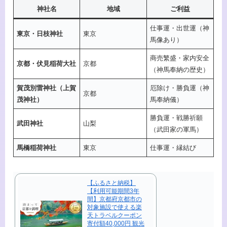
神社名
地域
ご利益
仕事運・出世運（神
東京・日枝神社
東京
馬像あり）
商売繁盛・家内安全
京都・伏見稲荷大社
京都
（神馬奉納の歴史）
賀茂別雷神社（上賀
厄除け・勝負運（神
京都
茂神社）
馬奉納儀）
勝負運・戦勝祈願
武田神社
山梨
（武田家の軍馬）
馬橋稲荷神社
東京
仕事運・縁結び
【ふるさと納税】
【利用可能期間3年
間】京都府京都市の
対象施設で使える楽
天トラベルクーポン
寄付額40,000円 観光