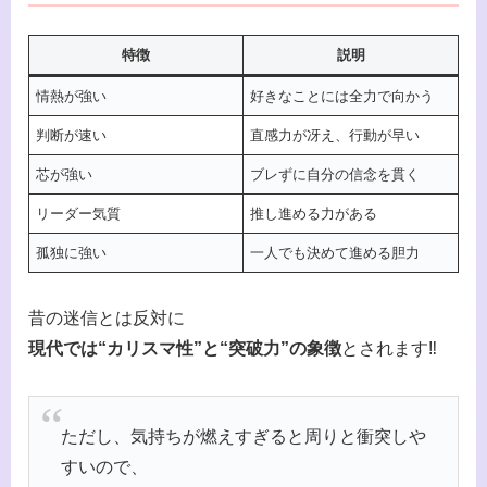
特徴
説明
情熱が強い
好きなことには全力で向かう
判断が速い
直感力が冴え、行動が早い
芯が強い
ブレずに自分の信念を貫く
リーダー気質
推し進める力がある
孤独に強い
一人でも決めて進める胆力
昔の迷信とは反対に
現代では“カリスマ性”と“突破力”の象徴
とされます‼
ただし、気持ちが燃えすぎると周りと衝突しや
すいので、