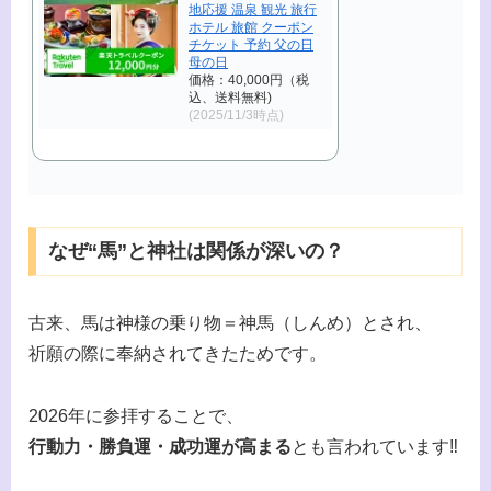
地応援 温泉 観光 旅行
ホテル 旅館 クーポン
チケット 予約 父の日
母の日
価格：40,000円（税
込、送料無料)
(2025/11/3時点)
なぜ“馬”と神社は関係が深いの？
古来、馬は神様の乗り物＝神馬（しんめ）とされ、
祈願の際に奉納されてきたためです。
2026年に参拝することで、
行動力・勝負運・成功運が高まる
とも言われています‼