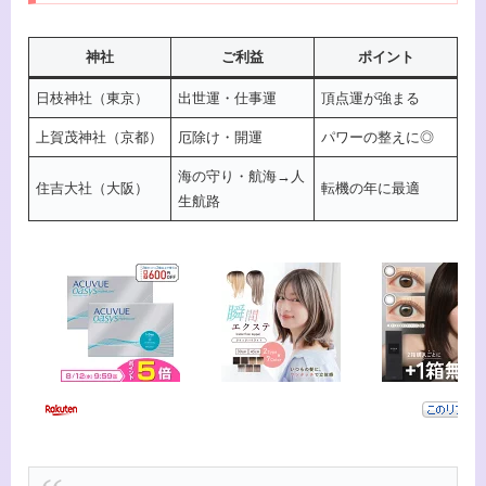
神社
ご利益
ポイント
日枝神社（東京）
出世運・仕事運
頂点運が強まる
上賀茂神社（京都）
厄除け・開運
パワーの整えに◎
海の守り・航海→人
住吉大社（大阪）
転機の年に最適
生航路