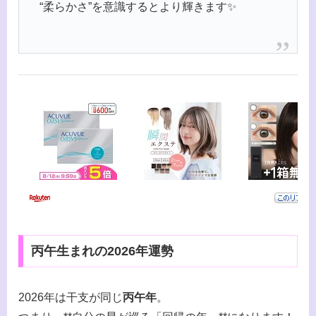
“柔らかさ”を意識するとより輝きます✨
丙午生まれの2026年運勢
2026年は干支が同じ
丙午年
。