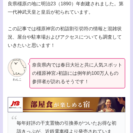
良県橿原の地に明治23（1890）年創建されました。第
一代神武天皇と皇后が祀られています。
この記事では橿原神宮の初詣割引切符の情報と混雑状
況、屋台や駐車場およびアクセスについても調査して
いきたいと思います！
奈良県内では春日大社と共に人気スポット
の橿原神宮♪初詣には例年約100万人もの
わんこ
参拝者が訪れるそうです！
毎年好評の干支置物の引換券がついたお得な初
詣きっぷが、近鉄電車様より発売されていま