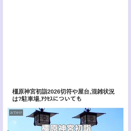
橿原神宮初詣2026切符や屋台,混雑状況
は?駐車場,ｱｸｾｽについても
おでかけ