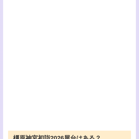
橿原神宮初詣2026屋台はある？