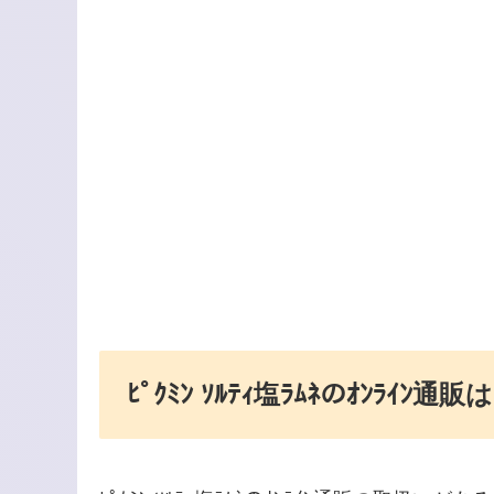
ﾋﾟｸﾐﾝ ｿﾙﾃｨ塩ﾗﾑﾈのｵﾝﾗｲﾝ通販