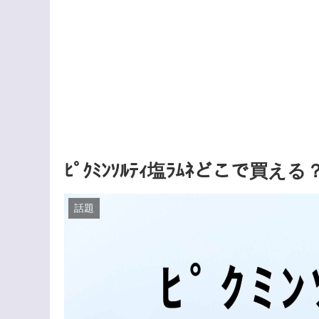
ﾋﾟｸﾐﾝｿﾙﾃｨ塩ﾗﾑﾈどこで買える
話題