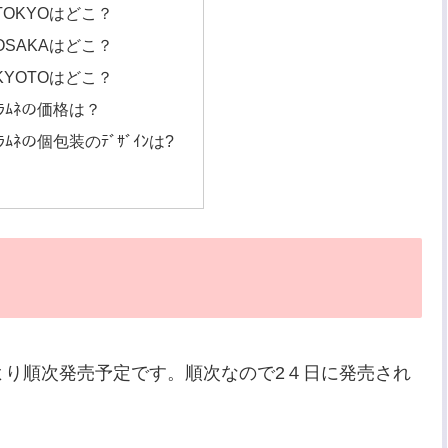
o TOKYOはどこ？
o OSAKAはどこ？
o KYOTOはどこ？
ｨ塩ﾗﾑﾈの価格は？
ｨ塩ﾗﾑﾈの個包装のﾃﾞｻﾞｲﾝは?
より順次発売予定です。順次なので2４日に発売され