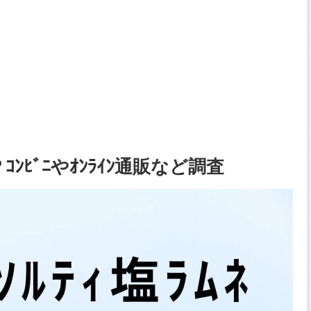
？ｺﾝﾋﾞﾆやｵﾝﾗｲﾝ通販など調査