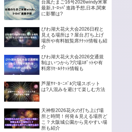
台風たまご16号2026windy米軍
最新,ﾖｰﾛｯﾊﾟ進路予想,日本,関東
に影響は?
びわ湖大花火大会2026日程と
見える場所は？屋台,打ち上げ
場所や有料観覧席ﾁｹｯﾄ情報も紹
介
びわ湖大花火大会2026交通規
制はいつから?穴場ｽﾎﾟｯﾄや有
料席ﾘｾｰﾙﾁｹｯﾄ情報も
芦屋ｻﾏｰｶｰﾆﾊﾞﾙ穴場スポット
は?人混みを避けて楽しむ方法
天神祭2026花火の打ち上げ場
所と時間！何発＆見える場所ど
こ？大阪城公園から見やすい場
所も紹介