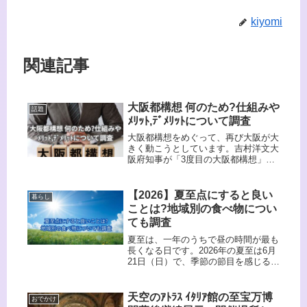
kiyomi
関連記事
大阪都構想 何のため?仕組みや
話題
ﾒﾘｯﾄ,ﾃﾞﾒﾘｯﾄについて調査
大阪都構想をめぐって、再び大阪が大
きく動こうとしています。吉村洋文大
阪府知事が「3度目の大阪都構想」を
実現するため、任期途中で辞職し、大
阪市長とそろって出直しのダブル選挙
に踏み切る方針を示したというニュー
【2026】夏至点にすると良い
暮らし
スが話題になっています。​​この記事...
ことは?地域別の食べ物につい
ても調査
夏至は、一年のうちで昼の時間が最も
長くなる日です。2026年の夏至は6月
21日（日）で、季節の節目を感じるの
にぴったりなタイミングでもありま
す。夏至と聞くと、何をすればよいの
か、どんな食べ物を食べるのか気にな
天空のｱﾄﾗｽ ｲﾀﾘｱ館の至宝万博
おでかけ
る方も多いのではないでしょうか。...