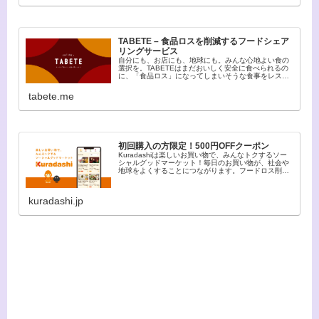
TABETE – 食品ロスを削減するフードシェア
リングサービス
自分にも、お店にも、地球にも。みんな心地よい食の
選択を。TABETEはまだおいしく安全に食べられるの
に、「食品ロス」になってしまいそうな食事をレスキ
ューできる【フードシェアリングサービス】です。
tabete.me
初回購入の方限定！500円OFFクーポン
Kuradashiは楽しいお買い物で、みんなトクするソー
シャルグッドマーケット！毎日のお買い物が、社会や
地球をよくすることにつながります。フードロス削減
だけでなく、売り上げの一部で社会貢献活動を支援す
る仕組み。かしこまらず、誰でも気軽にソー…
kuradashi.jp