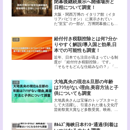
閉幕後継続展示へ開催場所と
日程について調査！
大阪・関西万博の イタリア館（イタ
リアパビリオン） に展示されてい
た“至宝” の一部が、万博閉幕後にも
継続展示されることが発表されまし
た！2025年4月13日から10月13日ま
で、大阪・夢洲（ゆめしま）を舞台に
給付付き税額控除とは何?分か
話題
開催されるていた大阪・関西万...
りやすく解説/導入国と効果,日
本での可能性も調査！
近年、日本でも注目が高まっている制
度が 「給付付き税額控除」 です。
「そもそもどんな仕組みなの？」「海
外では効果があったの？」と疑問を持
つ方も多いはず。この記事では、給付
付き税額控除の仕組み・海外の導入国
大地真央の現在&旦那の年齢
話題
とその効果・日本で導入する場合のメ
は?ｼﾜがない理由,美容方法と子
リ...
供についても調査
大地真央さんは宝塚のトップスターと
して大活躍し、引退された後も文化庁
芸術祭賞大賞など多数受賞。映画、
TV、CMなど幅広く活動中です。今回
は大地真央さんの年齢、きれいでシワ
がない理由や旦那さんやお子さんはい
ﾎﾙﾑｽﾞ海峡日本ﾀﾝｶｰ通過!到着は
話題
るのかについて調査していきたいと思