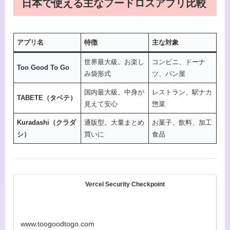
日本で使える主なフードロスアプリ比較
アプリ名
特徴
主な対象
世界最大級。お楽し
コンビニ、ドーナ
Too Good To Go
み袋形式
ツ、パン屋
国内最大級。中身が
レストラン、駅ナカ
TABETE（タベテ）
見えて安心
惣菜
Kuradashi（クラダ
通販型。大量まとめ
お菓子、飲料、加工
シ）
買いに
食品
Vercel Security Checkpoint
www.toogoodtogo.com