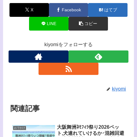
X
Facebook
はてブ
LINE
コピー
kiyomiをフォローする
kiyomi
関連記事
大阪舞洲ﾈﾓﾌｨﾗ祭り2026ペッ
おでかけ
ト,犬連れていけるか･混雑回避