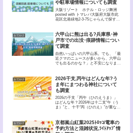
や駐車場情報についても調査
大阪リゾート ホテル・ロッジ舞洲
posted with トマレバ大阪府大阪市此
花区北港緑地2-3-75じゃらんで探す
JTBで探す一休で探す るるぶで探す
春の大阪で一面ブルーの絶景が楽しめ
る「大阪舞洲ネモフィラ祭り」。
六甲山に熊は出る?兵庫県･神
おでかけ
2026年、大阪まいし...
戸市での出没･痕跡情報につい
て調査
自然いっぱいの六甲山系。でも、「最
近クマのニュースが多いから、六甲山
でも出るのかな？」と不安になります
よね。今回は兵庫県・六甲山系におけ
るクマの出没／痕跡情報を整理し、登
山や山遊びに出かける際の 注意点 も
2026干支,丙午はどんな年?う
おでかけ
あわせてご紹介します。少しでも安
ま年にまつわる神社について
心...
も調査
2026の干支「丙午（ひのえうま）」
はどんな年？2026年は十二支“午（う
ま）”と、十干“丙（ひのえ）”が重なる
年、つまり丙午（ひのえうま）です。
丙午とは？「丙」＝太陽・情熱・勢い
「午」＝活発・行動力・勝負丙午が重
京都嵐山紅葉2025ﾄﾛｯｺ/電車の
おでかけ
なると、🔥 強いエネルギー...
予約方法と混雑状況,ﾗｲﾄｱｯﾌﾟ情