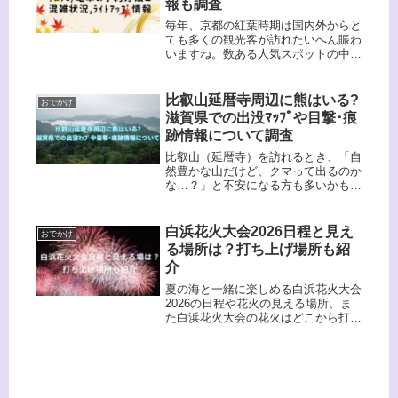
報も調査
毎年、京都の紅葉時期は国内外からと
ても多くの観光客が訪れたいへん賑わ
いますね。数ある人気スポットの中で
今回は嵐山・嵯峨野のトロッコ列車の
予約方法や混雑状況をみる方法、ライ
トアップ情報もご紹介していきたいと
比叡山延暦寺周辺に熊はいる?
おでかけ
思います！わんこ嵐山・嵯峨野のトロ
滋賀県での出没ﾏｯﾌﾟや目撃･痕
ッ...
跡情報について調査
比叡山（延暦寺）を訪れるとき、「自
然豊かな山だけど、クマって出るのか
な…？」と不安になる方も多いかもし
れません。実は、比叡山周辺（滋賀県
大津市～京都府境）でも、ツキノワグ
マの出没情報が報告されており、公
白浜花火大会2026日程と見え
おでかけ
式・民間の目撃記録や注意喚起が出て
る場所は？打ち上げ場所も紹
いま...
介
夏の海と一緒に楽しめる白浜花火大会
2026の日程や花火の見える場所、ま
た白浜花火大会の花火はどこから打ち
上げられているのかについてもご紹介
していきます。和歌山の白良浜で開催
される花火大会の中で、今回は『南紀
白浜花火フェスタ』と『SHIRAH...