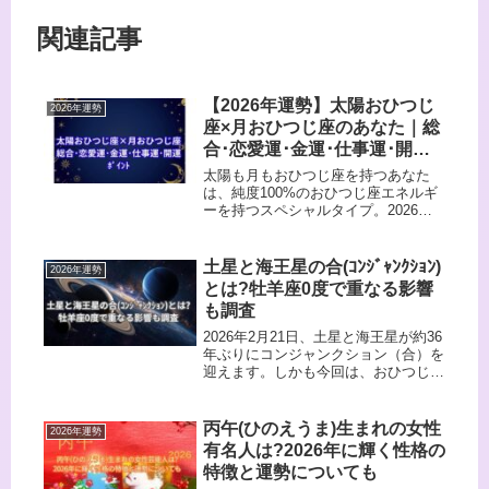
関連記事
【2026年運勢】太陽おひつじ
2026年運勢
座×月おひつじ座のあなた｜総
合･恋愛運･金運･仕事運･開運
ﾎﾟｲﾝﾄ
太陽も月もおひつじ座を持つあなた
は、純度100%のおひつじ座エネルギ
ーを持つスペシャルタイプ。2026年
はその勢いが最大化し、人生の“新し
いレベル”へ突き進む一年になりま
す。■ 太陽おひつじ座×月おひつじ座
土星と海王星の合(ｺﾝｼﾞｬﾝｸｼｮﾝ)
2026年運勢
の基本性格情熱・行動・決断を象徴
とは?牡羊座0度で重なる影響
す...
も調査
2026年2月21日、土星と海王星が約36
年ぶりにコンジャンクション（合）を
迎えます。​しかも今回は、おひつじ座
0度という「はじまりの度数」で重な
る、約320年ぶりの特別な配置だと言
われています。この記事では、そもそ
丙午(ひのえうま)生まれの女性
2026年運勢
も「土星と海王星の合って...
有名人は?2026年に輝く性格の
特徴と運勢についても