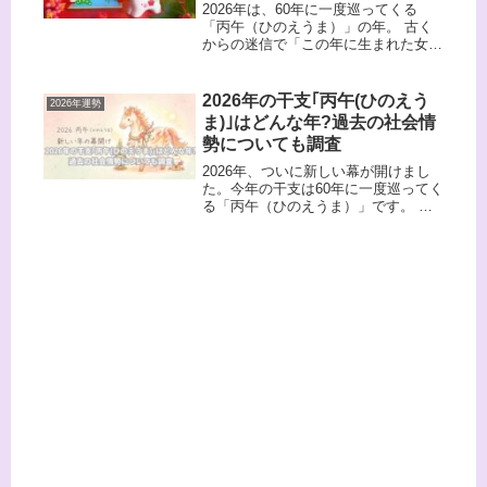
2026年は、60年に一度巡ってくる
「丙午（ひのえうま）」の年。 古く
からの迷信で「この年に生まれた女性
は気が強い」なんて言われることもあ
りますが、令和の今、その解釈は180
度変わりつつあります。実は、丙午生
2026年の干支｢丙午(ひのえう
2026年運勢
まれの女性こそ、現代が求める「自...
ま)｣はどんな年?過去の社会情
勢についても調査
2026年、ついに新しい幕が開けまし
た。今年の干支は60年に一度巡ってく
る「丙午（ひのえうま）」です。 古
くから特別な意味を持つと言われてき
たこの年が、一体どんな性質を持ち、
過去にはどのような出来事があったの
か。詳しく紐解いていきましょう。...